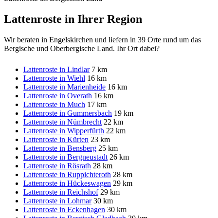
Lattenroste in Ihrer Region
Wir beraten in Engelskirchen und liefern in 39 Orte rund um das
Bergische und Oberbergische Land. Ihr Ort dabei?
Lattenroste in Lindlar
7 km
Lattenroste in Wiehl
16 km
Lattenroste in Marienheide
16 km
Lattenroste in Overath
16 km
Lattenroste in Much
17 km
Lattenroste in Gummersbach
19 km
Lattenroste in Nümbrecht
22 km
Lattenroste in Wipperfürth
22 km
Lattenroste in Kürten
23 km
Lattenroste in Bensberg
25 km
Lattenroste in Bergneustadt
26 km
Lattenroste in Rösrath
28 km
Lattenroste in Ruppichteroth
28 km
Lattenroste in Hückeswagen
29 km
Lattenroste in Reichshof
29 km
Lattenroste in Lohmar
30 km
Lattenroste in Eckenhagen
30 km