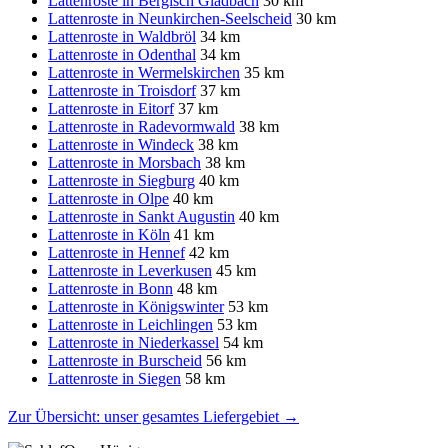
Lattenroste in Bergisch Gladbach
30 km
Lattenroste in Neunkirchen-Seelscheid
30 km
Lattenroste in Waldbröl
34 km
Lattenroste in Odenthal
34 km
Lattenroste in Wermelskirchen
35 km
Lattenroste in Troisdorf
37 km
Lattenroste in Eitorf
37 km
Lattenroste in Radevormwald
38 km
Lattenroste in Windeck
38 km
Lattenroste in Morsbach
38 km
Lattenroste in Siegburg
40 km
Lattenroste in Olpe
40 km
Lattenroste in Sankt Augustin
40 km
Lattenroste in Köln
41 km
Lattenroste in Hennef
42 km
Lattenroste in Leverkusen
45 km
Lattenroste in Bonn
48 km
Lattenroste in Königswinter
53 km
Lattenroste in Leichlingen
53 km
Lattenroste in Niederkassel
54 km
Lattenroste in Burscheid
56 km
Lattenroste in Siegen
58 km
Zur Übersicht: unser gesamtes Liefergebiet
→