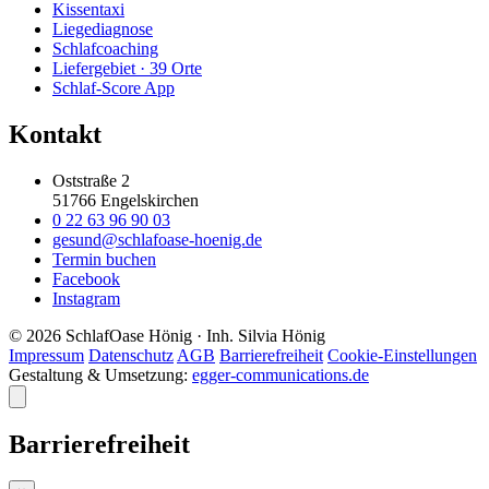
Kissentaxi
Liegediagnose
Schlafcoaching
Liefergebiet · 39 Orte
Schlaf-Score App
Kontakt
Oststraße 2
51766 Engelskirchen
0 22 63 96 90 03
gesund@schlafoase-hoenig.de
Termin buchen
Facebook
Instagram
©
2026
SchlafOase Hönig · Inh. Silvia Hönig
Impressum
Datenschutz
AGB
Barrierefreiheit
Cookie-Einstellungen
Gestaltung & Umsetzung:
egger-communications.de
Barrierefreiheit